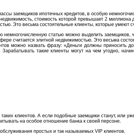
ассы заемщиков ипотечных кредитов, в особую немногочи
недвижимость, стоимость которой превышает 2 миллиона д
тью. Это весьма состоятельные клиенты, которые умеют с
ю немногочисленную статью можно выделить заемщиков, ч
сфере считается элитной недвижимостью. Это весьма состо
нтов можно назвать фразу: «Деньги должны приносить до
 Зарабатывать такие клиенты могут на чем угодно, начи
 таких клиентов. А если подобные заемщики станут, или у
читывать на особое отношение банка к своей персоне.
о обслуживания простых и так называемых VIP клиентов.