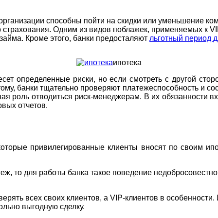
организации способны пойти на скидки или уменьшение ком
р страхования. Одним из видов поблажек, применяемых к VI
займа. Кроме этого, банки предосталяют
льготный период д
ипотека
сет определенные риски, но если смотреть с другой стор
му, банки тщательно проверяют платежеспособность и сос
вная роль отводиться риск-менеджерам. В их обязанности 
овых отчетов.
 которые привилегированные клиенты вносят по своим ип
теж, то для работы банка такое поведение недобросовестно
.
верять всех своих клиентов, а VIP-клиентов в особенности
ольно выгодную сделку.