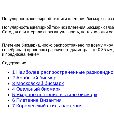
Популярность ювелирной техники плетения бисмарк связа
Популярность ювелирной техники плетения бисмарк связа
Сегодня они утеряли свою актуальность, но технология о
Плетение бисмарк широко распространено по всему миру, 
серебряная) проволока различного диаметра – от 0.35 мм 
и предназначением.
Содержание
1
Наиболее распространенные разновиднос
2
Арабский бисмарк
3
Московский бисмарк
4
Овальный бисмарк
5
Якорное плетение в стиле бисмарк
6
Плетение Византия
7
Королевский стиль плетения