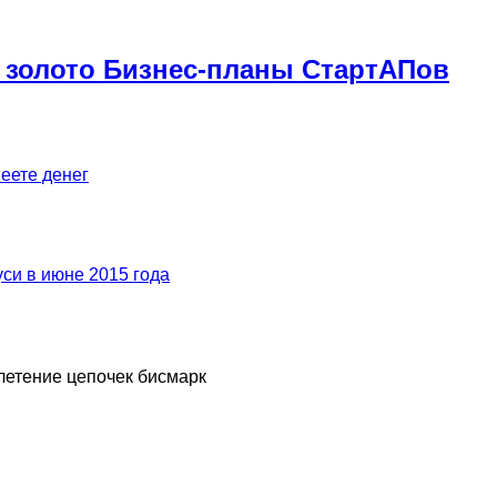
 золото Бизнес-планы СтартАПов
меете денег
си в июне 2015 года
летение цепочек бисмарк