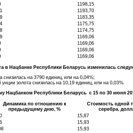
0
1198,15
21
1193,70
49
1183,35
64
1175,75
08
1174,75
49
1169,06
0
1169,06
0
1169,06
0
1169,06
та в Нацбанке Республики Беларусь изменилась след
а снизилась на 3790 единиц, или на 0,04%;
унции золота снизилась на 10,19 единиц, или на 0,03%.
ому Нацбанком Республики Беларусь с 15 по 30 июня 2
Динамика по отношению к
Стоимость одной 
предыдущему дню, %
серебра, дол
0
15,87
6
15,93
08
15,93