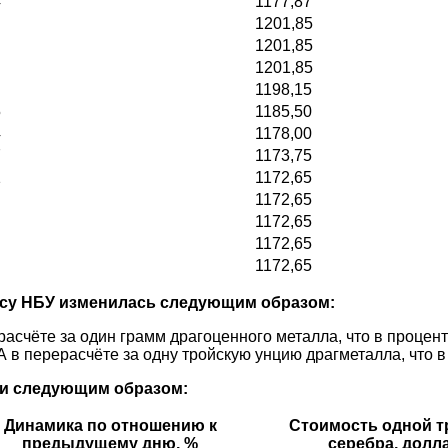
4
1177,87
1201,85
1201,85
1201,85
1198,15
5
1185,50
4
1178,00
7
1173,75
1
1172,65
1172,65
1172,65
1172,65
1172,65
рсу НБУ изменилась следующим образом:
расчёте за один грамм драгоценного металла, что в проце
 в перерасчёте за одну тройскую унцию драгметалла, что 
ли следующим образом:
Динамика по отношению к
Стоимость одной т
предыдущему дню, %
серебра, дол