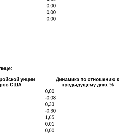
0,00
0,00
0,00
лице:
ройской унции
Динамика по отношению к
аров США
предыдущему дню, %
0,00
-0,08
0,33
-0,30
1,65
0,01
0,00