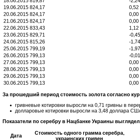
18.06.2015
819,87
-2,2
19.06.2015
824,17
0,52
20.06.2015
824,17
0,00
21.06.2015
824,17
0,00
22.06.2015
833,43
1,12
23.06.2015
829,71
-0,4
24.06.2015
815,26
-1,7
25.06.2015
799,19
-1,9
26.06.2015
799,13
-0,0
27.06.2015
799,13
0,00
28.06.2015
799,13
0,00
29.06.2015
799,13
0,00
30.06.2015
799,13
0,00
За прошедший период стоимость золота согласно ку
гривневые котировки выросли на 0,71 гривны в пере
долларовые котировки выросли на 3,48 доллара США
Показатели по серебру в Нацбанке Украины выгляде
Стоимость одного грамма серебра,
Дата
украинских гривен