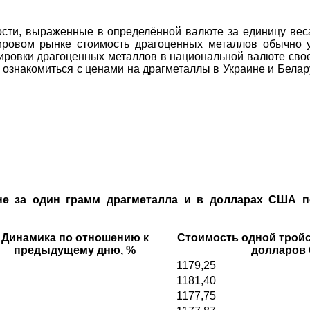
ости, выраженные в определённой валюте за единицу веса
мировом рынке стоимость драгоценных металлов обычно 
ровки драгоценных металлов в национальной валюте своей 
 ознакомиться с ценами на драгметаллы в Украине и Бела
не за один грамм драгметалла и в долларах США по
Динамика по отношению к
Стоимость одной тройс
предыдущему дню, %
долларов
1179,25
1181,40
1177,75