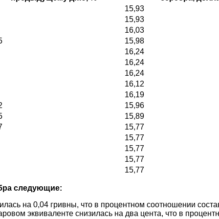
15,93
15,93
16,03
5
15,98
16,24
16,24
16,24
16,12
16,19
2
15,96
5
15,89
7
15,77
15,77
15,77
15,77
15,77
бра следующие:
илась на 0,04 гривны, что в процентном соотношении соста
аровом эквиваленте снизилась на два цента, что в процен