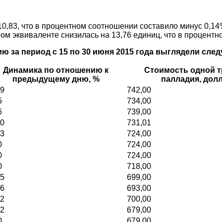
10,83, что в процентном соотношении составило минус 0,14
ом эквиваленте снизилась на 13,76 единиц, что в процент
ю за период с 15 по 30 июня 2015 года выглядели сл
Динамика по отношению к
Стоимость одной т
предыдущему дню, %
палладия, дол
39
742,00
5
734,00
6
739,00
30
731,01
43
724,00
0
724,00
0
724,00
0
718,00
05
699,00
96
693,00
62
700,00
92
679,00
0
679,00