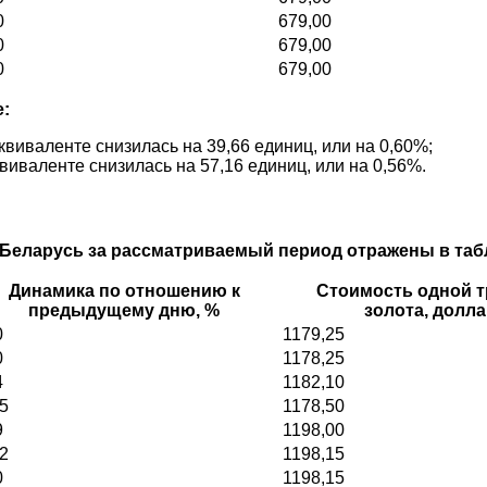
0
679,00
0
679,00
0
679,00
:
виваленте снизилась на 39,66 единиц, или на 0,60%;
иваленте снизилась на 57,16 единиц, или на 0,56%.
 Беларусь за рассматриваемый период отражены в таб
Динамика по отношению к
Стоимость одной т
предыдущему дню, %
золота, долл
0
1179,25
0
1178,25
4
1182,10
05
1178,50
9
1198,00
42
1198,15
0
1198,15