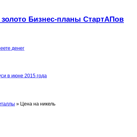
 золото Бизнес-планы СтартАПов
меете денег
си в июне 2015 года
еталлы
»
Цена на никель