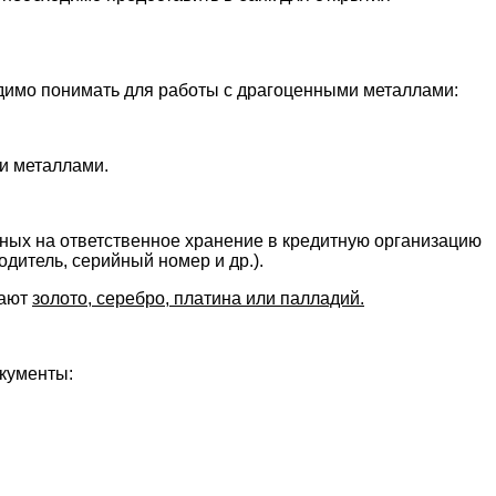
димо понимать для работы с драгоценными металлами:
и металлами.
ных на ответственное хранение в кредитную организацию
одитель, серийный номер и др.).
пают
золото, серебро, платина или палладий.
окументы: