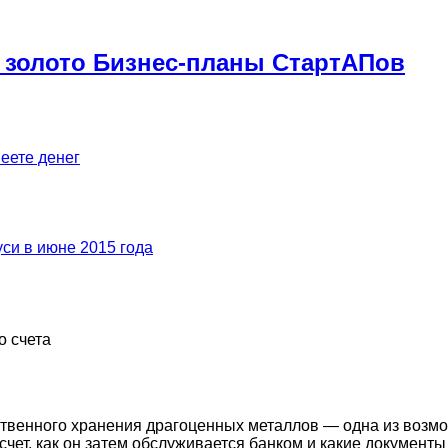
 золото Бизнес-планы СтартАПов
меете денег
си в июне 2015 года
о счета
ственного хранения драгоценных металлов — одна из возмо
й счет, как он затем обслуживается банком и какие докумен