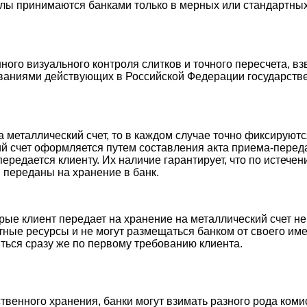
ы принимаются банками только в мерных или стандартных с
ного визуального контроля слитков и точного пересчета, в
ваниями действующих в Российской Федерации государств
 металлический счет, то в каждом случае точно фиксируют
й счет оформляется путем составления акта приема-передач
редается клиенту. Их наличие гарантирует, что по истечен
 переданы на хранение в банк.
орые клиент передает на хранение на металлический счет н
тные ресурсы и не могут размещаться банком от своего имен
ться сразу же по первому требованию клиента.
твенного хранения, банки могут взимать разного рода комис