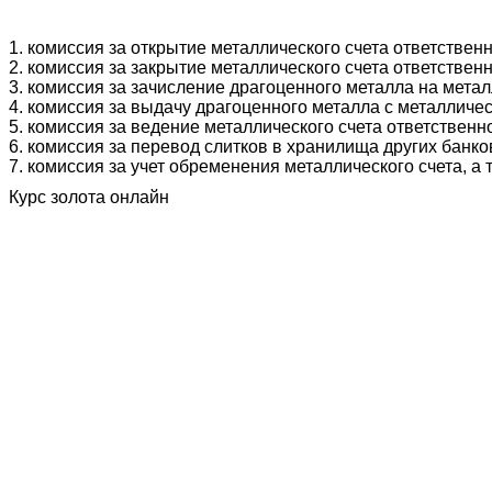
1. комиссия за открытие металлического счета ответствен
2. комиссия за закрытие металлического счета ответствен
3. комиссия за зачисление драгоценного металла на метал
4. комиссия за выдачу драгоценного металла с металличес
5. комиссия за ведение металлического счета ответственн
6. комиссия за перевод слитков в хранилища других банко
7. комиссия за учет обременения металлического счета, а 
Курс золота онлайн