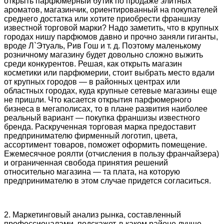
открыть парфюмерный бутик по продаже элитных
ароматов, магазинчик, ориентированный на покупателей
среднего достатка или хотите приобрести франшизу
известной торговой марки? Надо заметить, что в крупных
городах нишу парфюмов давно и прочно заняли гиганты,
вроде Л`Этуаль, Рив Гош и т. д. Поэтому маленькому
розничному магазину будет довольно сложно выжить
среди конкурентов. Решая, как открыть магазин
косметики или парфюмерии, стоит выбрать место вдали
от крупных городов — в районных центрах или
областных городах, куда крупные сетевые магазины еще
не пришли. Что касается открытия парфюмерного
бизнеса в мегаполисах, то в плане развития наиболее
реальный вариант — покупка франшизы известного
бренда. Раскрученная торговая марка предоставит
предпринимателю фирменный логотип, цвета,
ассортимент товаров, поможет оформить помещение.
Ежемесячное роялти (отчисления в пользу франчайзера)
и ограниченная свобода принятия решений
относительно магазина — та плата, на которую
предпринимателю в этом случае придется согласиться.
2. Маркетинговый анализ рынка, составленный
профессионалами, подскажет, в каком районе лучше