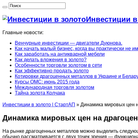
Инвестиции в
Главные новости:
Венчурные инвестиции — двигатели Дуюнова.
Как начать малый бизнес, когда вы практически не и
Как заработать на антикварной мебели
Как делать вложения в золото?
Особенности торговли золотом в сети
Как эффективно продать золото
Котировки драгоценных металлов в Украине и Белару
Курсы ОМС: июнь 2015 года
Международная торговля золотом
Тайна золота Колчака
Инвестиции в золото | СтартАП
»
Динамика мировых цен 
Динамика мировых цен на драгоце
На рынке драгоценных металлов можно выделить следующи
обычно рассматривается с двух точек зрения — функцион