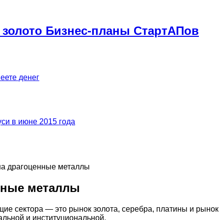
 золото Бизнес-планы СтартАПов
меете денег
си в июне 2015 года
на драгоценные металлы
нные металлы
е сектора — это рынок золота, серебра, платины и рынок 
альной и институциональной.