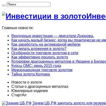
Инве
Главные новости:
Венчурные инвестиции — двигатели Дуюнова.
Как начать малый бизнес, когда вы практически не и
Как заработать на антикварной мебели
Как делать вложения в золото?
Особенности торговли золотом в сети
Как эффективно продать золото
Котировки драгоценных металлов в Украине и Белару
Курсы ОМС: июнь 2015 года
Международная торговля золотом
Тайна золота Колчака
Новости о золоте
Статьи о драгоценных металлах
Ювелирные изделия
СтартАп
Зачем ЦБ РФ закупать золото для резер