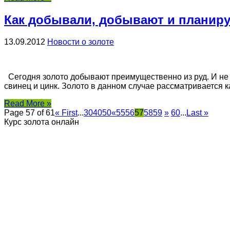
Как добывали, добывают и планир
13.09.2012
Новости о золоте
Сегодня золото добывают преимущественно из руд. И не т
свинец и цинк. Золото в данном случае рассматривается к
Read More »
Page 57 of 61
« First
...
30
40
50
«
55
56
57
58
59
»
60
...
Last »
Курс золота онлайн