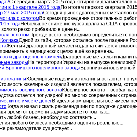
ода?
С середины марта 2015 года котировки драгметаллов н
ии в 1 квартале 2015 года
По итогам первого квартала 2015
р 27 мая 2015 года
Сегодня рынок драгоценных металлов во
могила с золотом
Во время проведения строительных работ
2015 года
Небольшое снижение курса доллара США спровоц
золото резко прибавило в цене и...
овля золотом
Прежде всего, необходимо определиться с поня
 Колчака
Одной из тайн, которая осталась после падения Рос
ота
Жёлтый драгоценный металл издавна считается символом
применять в медицинских целях ещё во времена...
лов и драгоценных камней
Драгоценные металлы и камни на
рные заводы
На территории Украины на выпуске ювелирной 
ий Бронницкого ювелирного завода
Бронницкий ювелирный 
из платины
Ювелирные изделия из платины остаются попул
Стоимость ювелирных изделий является показателем, которы
оимость ювелирного золота
Ювелирное золото – особая кате
ства остаётся популярной во многих современных странах.
ически не имеете денег
В идеальном мире, мы все имеем нео
ото
Когда я начал искать рекомендации по продаже драгоценн
ди время от времени задумываются о том, как...
ть любой бизнес, необходимо составить...
ния любого бизнеса необходимо оценить реальные...
е рекламодателя существует...