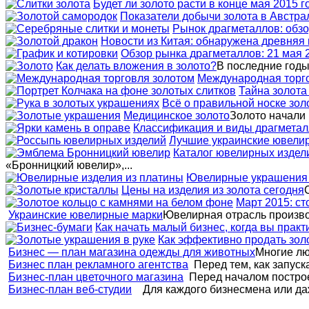
Будет ли золото расти в конце мая 2015 г
Показатели добычи золота в Австрал
Рынок драгметаллов: обзо
Новости из Китая: обнаружена древняя 
Обзор рынка драгметаллов: 21 мая 
Как делать вложения в золото?
В последние годы 
Международная торг
Тайна золота
Всё о правильной носке зол
Медицинское золото
Золото начали 
Классификация и виды драгметал
Лучшие украинские ювели
Каталог ювелирных издел
«Бронницкий ювелир»,...
Ювелирные украшения 
Цены на изделия из золота сегодня
Март 2015: ст
Украинские ювелирные марки
Ювелирная отрасль производ
Как начать малый бизнес, когда вы практ
Как эффективно продать зол
Бизнес — план магазина одежды для животных
Многие лю
Бизнес план рекламного агентства
Перед тем, как запуска
Бизнес-план цветочного магазина
Перед началом построе
Бизнес-план веб-студии
Для каждого бизнесмена или даж