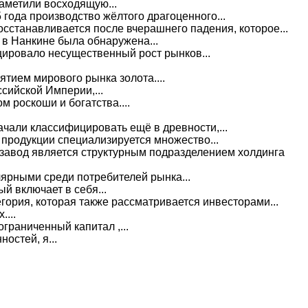
аметили восходящую...
 года производство жёлтого драгоценного...
сстанавливается после вчерашнего падения, которое...
 в Нанкине была обнаружена...
ировало несущественный рост рынков...
тием мирового рынка золота....
сийской Империи,...
 роскоши и богатства....
чали классифицировать ещё в древности,...
продукции специализируется множество...
завод является структурным подразделением холдинга
ярными среди потребителей рынка...
й включает в себя...
гория, которая также рассматривается инвесторами...
...
граниченный капитал ,...
остей, я...